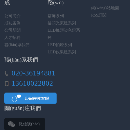
成
務(wù)
網(wǎng)站地圖
RSS訂閱
公司簡介
霧屏系列
成功案例
搖頭光束燈系列
公司新聞
LED搖頭染色燈系
人才招聘
列
聯(lián)系我們
LED帕燈系列
LED效果燈系列
聯(lián)系我們
020-36194881
13610022802
關(guān)注我們
微信號(hào)