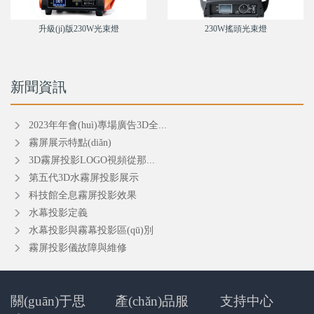
升級(jí)版230W光束燈
230W搖頭光束燈
新聞資訊
2023年年會(huì)專場廣告3D全...
霧屏展示特點(diǎn)
3D霧屏投影LOGO視頻從那...
第五代3D水霧屏投影展示
科技館全息霧屏投影效果
水幕投影定義
水幕投影與霧幕投影區(qū)別
霧屏投影儀故障與維修
關(guān)于思
產(chǎn)品服
支持中心