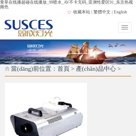
青草在线播超碰在线播放_99喷水_AV不卡无码_亚洲性爱区91_东京热视
频色
收藏本站
|
繁體中文
|
English
當(dāng)前位置：
首頁
>
產(chǎn)品中心
>