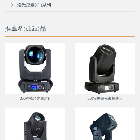
燈光控臺(tái)系列
推薦產(chǎn)品
350W搖頭光束燈F
350W搖頭光束棱鏡王