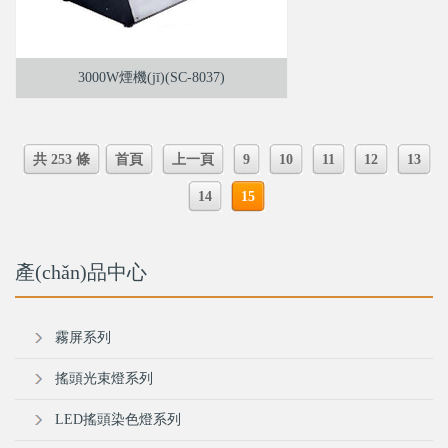
3000W煙機(jī)(SC-8037)
共 253 條
首頁
上一頁
9
10
11
12
13
14
15
產(chǎn)品中心
霧屏系列
搖頭光束燈系列
LED搖頭染色燈系列