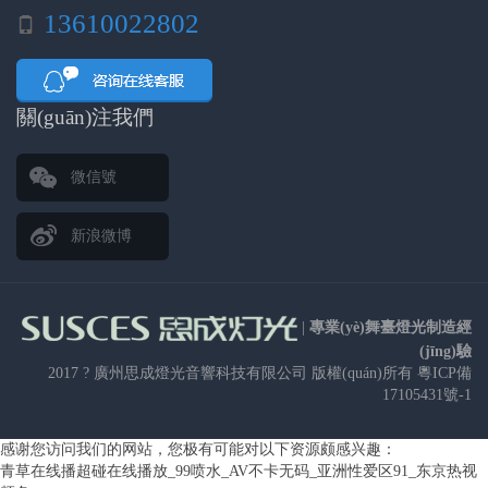
13610022802
關(guān)注我們
微信號
新浪微博
|
專業(yè)舞臺燈光制造經
(jīng)驗
2017 ?
廣州思成燈光音響科技有限公司
版權(quán)所有
粵ICP備
17105431號-1
感谢您访问我们的网站，您极有可能对以下资源颇感兴趣：
青草在线播超碰在线播放_99喷水_AV不卡无码_亚洲性爱区91_东京热视