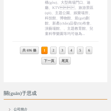
構(gòu)、大型商場門口、迪
廳、KTV、旅游景區
(qū)、主題公園、娛樂場所、
科技館、博物館、規(guī)劃
館、新產(chǎn)品發(fā)布會、
演藝場館、、主題教育館、兒
童科學樂園等均可做為...
共 696 條
1
2
3
4
5
6
下一頁
尾頁
關(guān)于思成
公司簡介