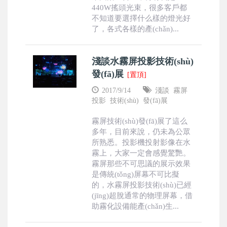
440W搖頭光束，很多客戶都
不知道要選擇什么樣的燈光好
了，各式各樣的產(chǎn)...
淺談水霧屏投影技術(shù)
發(fā)展
[置頂]
2017/9/14
淺談
霧屏
投影
技術(shù)
發(fā)展
霧屏技術(shù)發(fā)展了這么
多年，目前來說，仍未為公眾
所熟悉。投影機投射影像在水
霧上，大家一定會感覺驚艷。
霧屏那些不可思議的展示效果
是傳統(tǒng)屏幕不可比擬
的，水霧屏投影技術(shù)已經
(jīng)超脫通常的物理屏幕，借
助霧化設備能產(chǎn)生...