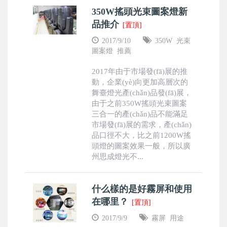
350W搖頭光束圖案燈新
品推介
[置頂]
2017/9/10
350W
光束
圖案燈
推薦
2017年由于市場發(fā)展的推
動，企業(yè)向更加高層次的
舞臺燈光產(chǎn)品發(fā)展，
由于之前350W搖頭光束圖案
三合一的產(chǎn)品不能滿足
市場發(fā)展的需求，產(chǎn)
品口徑不大，比之前1200W搖
頭燈的圖案效果一般，所以廣
州思成燈光不...
什么樣的是好霧屏和使用
在哪里？
[置頂]
2017/9/9
霧屏
用途