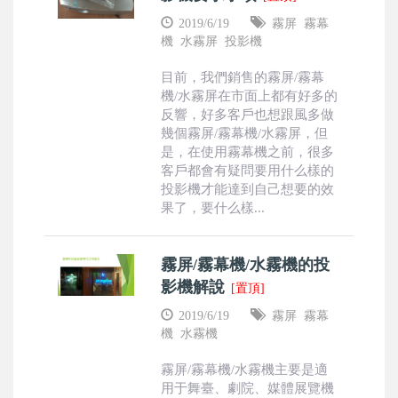
2019/6/19
霧屏
霧幕
機
水霧屏
投影機
目前，我們銷售的霧屏/霧幕
機/水霧屏在市面上都有好多的
反響，好多客戶也想跟風多做
幾個霧屏/霧幕機/水霧屏，但
是，在使用霧幕機之前，很多
客戶都會有疑問要用什么樣的
投影機才能達到自己想要的效
果了，要什么樣...
霧屏/霧幕機/水霧機的投
影機解說
[置頂]
2019/6/19
霧屏
霧幕
機
水霧機
霧屏/霧幕機/水霧機主要是適
用于舞臺、劇院、媒體展覽機