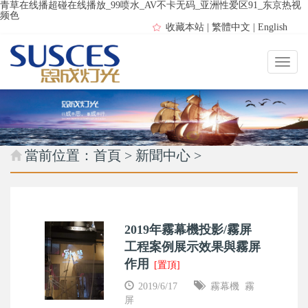
青草在线播超碰在线播放_99喷水_AV不卡无码_亚洲性爱区91_东京热视
频色
收藏本站
|
繁體中文
|
English
當前位置：
首頁
>
新聞中心
>
2019年霧幕機投影/霧屏
工程案例展示效果與霧屏
作用
[置頂]
2019/6/17
霧幕機
霧
屏