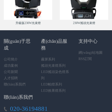
升級版230W光束燈
230W搖頭光束燈
關(guān)于思
產(chǎn)品服
支持中心
成
務
網(wǎng)站地圖
RSS訂閱
公司簡介
霧屏系列
成功案例
搖頭光束燈系列
公司新聞
LED搖頭染色燈系
人才招聘
列
聯(lián)系我們
LED帕燈系列
LED效果燈系列
聯(lián)系我們
020-36194881