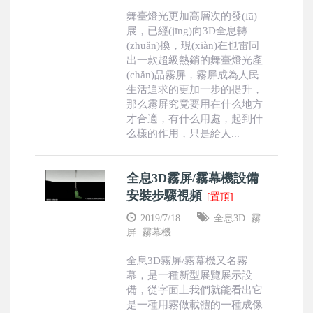
舞臺燈光更加高層次的發(fā)
展，已經(jīng)向3D全息轉
(zhuǎn)換，現(xiàn)在也雷同
出一款超級熱銷的舞臺燈光產
(chǎn)品霧屏，霧屏成為人民
生活追求的更加一步的提升，
那么霧屏究竟要用在什么地方
才合適，有什么用處，起到什
么樣的作用，只是給人...
全息3D霧屏/霧幕機設備
安裝步驟視頻
[置頂]
2019/7/18
全息3D
霧
屏
霧幕機
全息3D霧屏/霧幕機又名霧
幕，是一種新型展覽展示設
備，從字面上我們就能看出它
是一種用霧做載體的一種成像