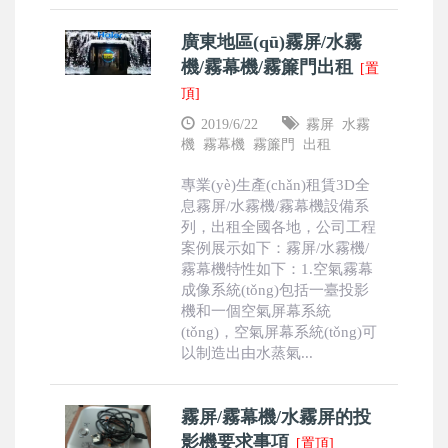
廣東地區(qū)霧屏/水霧
機/霧幕機/霧簾門出租
[置
頂]
2019/6/22
霧屏
水霧
機
霧幕機
霧簾門
出租
專業(yè)生產(chǎn)租賃3D全
息霧屏/水霧機/霧幕機設備系
列，出租全國各地，公司工程
案例展示如下：霧屏/水霧機/
霧幕機特性如下：1.空氣霧幕
成像系統(tǒng)包括一臺投影
機和一個空氣屏幕系統
(tǒng)，空氣屏幕系統(tǒng)可
以制造出由水蒸氣...
霧屏/霧幕機/水霧屏的投
影機要求事項
[置頂]