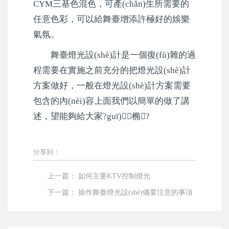
CYM三基色混色，可產(chǎn)生所需要的
任意色彩，可以給舞臺增添許極好的娛樂
氣氛。
舞臺燈光設(shè)計是一個復(fù)雜的過
程需要在實施之前充分的把燈光設(shè)計
方案做好，一般在燈光設(shè)計方案需要
包含的內(nèi)容上面我們以簡單的做了講
述，望能夠給大家?guī)椭?
分享到：
上一篇：
如何主要KTV控制燈光
下一篇：
操作舞臺燈光設(shè)備要注意的事項