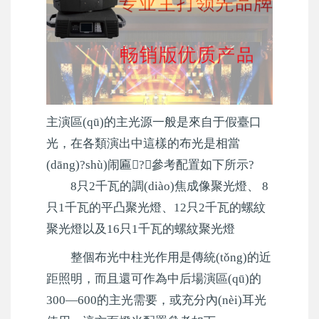
主演區(qū)的主光源一般是來自于假臺口
光，在各類演出中這樣的布光是相當
(dāng)?shù)闹匾?，參考配置如下所示?
8只2千瓦的調(diào)焦成像聚光燈、 8
只1千瓦的平凸聚光燈、12只2千瓦的螺紋
聚光燈以及16只1千瓦的螺紋聚光燈
整個布光中柱光作用是傳統(tǒng)的近
距照明，而且還可作為中后場演區(qū)的
300—600的主光需要，或充分內(nèi)耳光