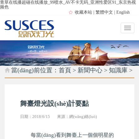
青草在线播超碰在线播放_99喷水_AV不卡无码_亚洲性爱区91_东京热视
频色
收藏本站
|
繁體中文
|
English
當(dāng)前位置：
首頁
>
新聞中心
>
知識庫
>
舞臺燈光設(shè)計要點
日期：2018/6/15
來源：網(wǎng)絡(luò)
每當(dāng)看到舞臺上一個個明星的