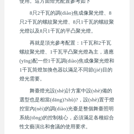
使用。這方面燈光配置參考如下
8只2千瓦的調(diào)焦成像聚光燈、8
只2千瓦的螺紋聚光燈、8只1千瓦的螺紋聚
光燈以及8只1千瓦的平凸聚光燈。
再就是頂光參考配置：1千瓦和2千瓦
螺紋聚光燈、1千瓦平凸聚光燈為主，適應
(yīng)配一些1千瓦調(diào)焦成像聚光燈和
1千瓦筒燈加換色器以滿足不同節(jié)目的
燈光需要。
舞臺燈光設(shè)計方案中設(shè)備的
選型也是相當(dāng)?shù)?，設(shè)置于燈
控室內(nèi)的調(diào)光臺是整個舞臺照明
系統(tǒng)的控制核心，必須滿足各種綜合
性文藝演出和會議的使用要求。