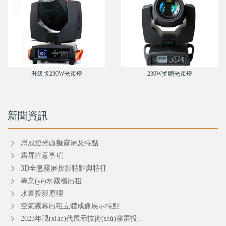
升級版230W光束燈
230W搖頭光束燈
新聞資訊
思成燈光虛擬霧屏及特點
霧屏注意事項
3D全息霧屏投影特點與特征
專業(yè)水霧機出租
水幕投影原理
空氣霧幕出租立體成像展示特點
2023年現(xiàn)代展示技術(shù)霧屏投...