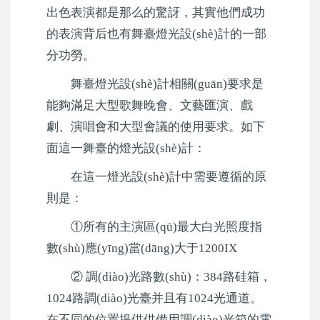
出色表演都是那么的驚訝，其實他們成功
的表演背后也有舞臺燈光設(shè)計的一部
分功勞。
舞臺燈光設(shè)計相關(guān)要求是
能夠滿足大型歌舞晚會、文藝匯演、戲
劇、演唱會和大型會議的使用要求。如下
面這一舞臺的燈光設(shè)計：
在這一燈光設(shè)計中需要遵循的原
則是：
①所有的主演區(qū)最大白光照度指
數(shù)應(yīng)當(dāng)大于1200IX
② 調(diào)光路數(shù)：384路硅箱，
1024路調(diào)光臺并且有1024光通道。
在不同的位置提供供備用調(diào)光箱的電