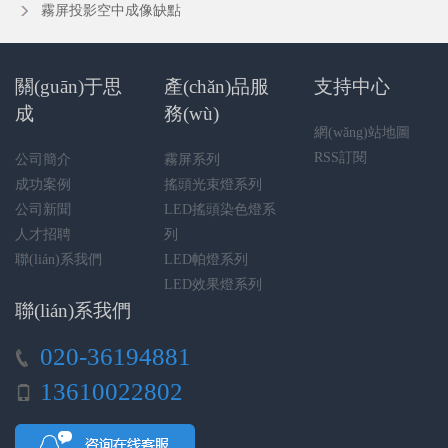
霧屏投影空中成像缺點
關(guān)于思
產(chǎn)品服
支持中心
成
務(wù)
網(wǎng)站地圖
RSS訂閱
公司簡介
霧屏系列
成功案例
搖頭光束燈系列
公司新聞
LED搖頭染色燈系
人才招聘
列
聯(lián)系我們
LED帕燈系列
LED效果燈系列
聯(lián)系我們
020-36194881
13610022802