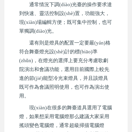
通常情況下調(diào)光臺的操作要求達
到快速、靈活控制設(shè)置，功能強大，
現(xiàn)場編輯方便；既可集中控制，也可
單獨調(diào)光。
還有則是燈具的配置一定要嚴(yán)格
符合舞臺燈光設(shè)計的標(biāo)準
(zhǔn)，在燈光的選擇上要充分考慮歌劇
院演出和會議功能，選用目前國際上較先
進的節(jié)能型冷光束燈具，并且該燈具
既可作為會議照明使用，也可作為演出使
用。
現(xiàn)在很多的舞臺道具選用了電腦
燈，如果想采用電腦燈那么建議大家采用
搖頭變色電腦燈，通常超級掃描電腦燈