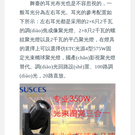
舞臺的耳光布光也是不容忽視的，一
般耳光分為左右耳光。耳光的參考配置如
下所示：左右耳光都是采用的2×6只2千瓦
的調(diào)焦成像聚光燈、2×8只2千瓦的螺
紋聚光燈以及2千瓦的平凸聚光燈，在燈具
的選擇上可以選擇仿ETC光源4型575W固
定光束橢球聚光燈，國產(chǎn)影視聚光燈
替代。調(diào)光回路設(shè)置、100路調
(diào)光，20路直放。