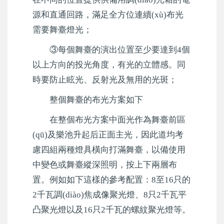
源和直通回路，滿足全方位連續(xù)布光
需要舞臺燈光；
③每個舞臺的演出位置至少要達到4個
以上方向的投光角度，有光的立體感。同
時要防止眩光、反射光及無用的光斑；
整個舞臺的布光方案如下
在整個布光方案中面光作為舞臺前區
(qū)及樂池升起后正面主光，因此道均考
慮四組兩種燈具橫向打滿舞臺，以備使用
中變色或舞臺縱深照明，按上下兩層布
置。例如如下這樣的參考配置：8至16只的
2千瓦調(diào)焦成像聚光燈、8只2千瓦平
凸聚光燈以及16只2千瓦的螺紋聚光燈等。