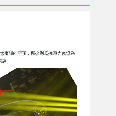
大夜場的新寵，那么到底搖頭光束燈為
。