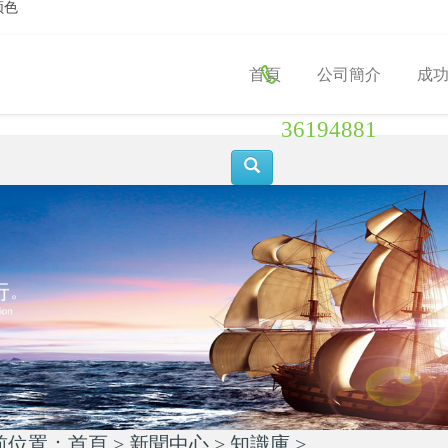
频色
首頁
公司簡介
成
36194881
前位置：
首頁
>
新聞中心
>
知識庫
>