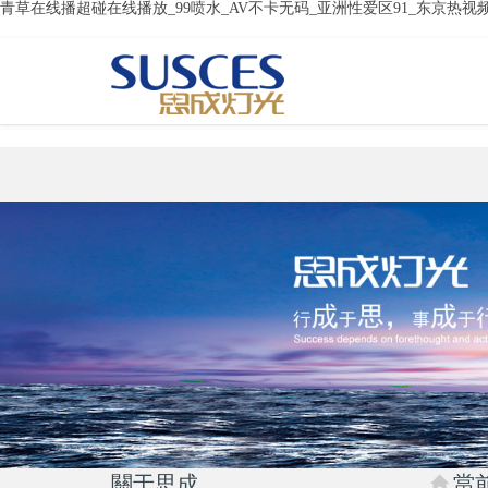
青草在线播超碰在线播放_99喷水_AV不卡无码_亚洲性爱区91_东京热视
關于思成
當