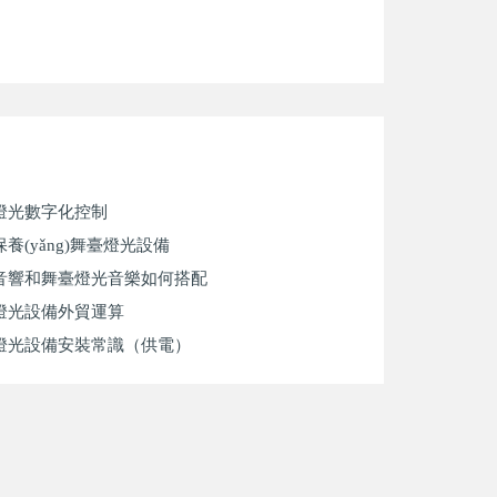
燈光數字化控制
養(yǎng)舞臺燈光設備
音響和舞臺燈光音樂如何搭配
燈光設備外貿運算
燈光設備安裝常識（供電）