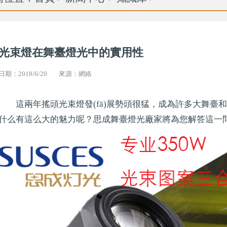
光束燈在舞臺燈光中的實用性
日期：2018/6/20
來源：網絡
這兩年搖頭光束燈發(fā)展勢頭很猛，成為許多大舞臺和
什么有這么大的魅力呢？思成舞臺燈光廠家將為您解答這一問題