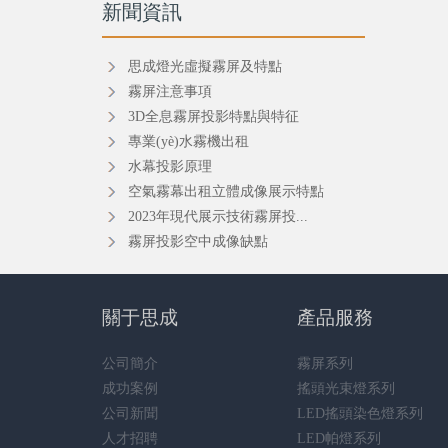
新聞資訊
思成燈光虛擬霧屏及特點
霧屏注意事項
3D全息霧屏投影特點與特征
專業(yè)水霧機出租
水幕投影原理
空氣霧幕出租立體成像展示特點
2023年現代展示技術霧屏投...
霧屏投影空中成像缺點
關于思成
產品服務
公司簡介
霧屏系列
成功案例
搖頭光束燈系列
公司新聞
LED搖頭染色燈系列
人才招聘
LED帕燈系列