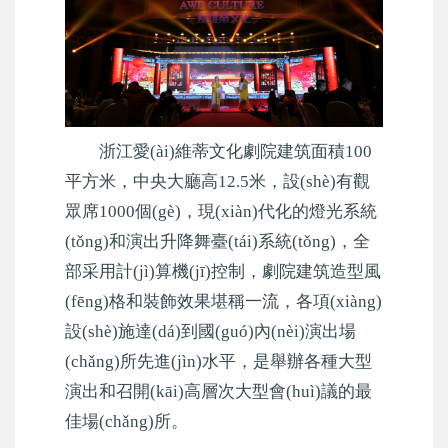
浙江愛(ài)維蒂文化劇院建筑面積100
平方米，中央大廳高12.5米，設(shè)有觀
眾席1000個(gè)，現(xiàn)代化的燈光系統
(tǒng)和演出升降舞臺(tái)系統(tǒng)，全
部采用計(jì)算機(jī)控制，劇院建筑造型風
(fēng)格和裝飾效果堪稱一流，各項(xiàng)
設(shè)施達(dá)到國(guó)內(nèi)演出場
(chǎng)所先進(jìn)水平，是舉辦各種大型
演出和召開(kāi)高層次大型會(huì)議的最
佳場(chǎng)所。