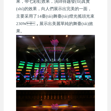
果，帶七彩虹效果，演繹得越發(fā)真實
(shí)的效果，向人們展示出完美的一面，
主要采用了14臺(tái)舞臺(tái)燈光搖頭光束
230W，展示出美麗單純的舞臺(tái)效
果。