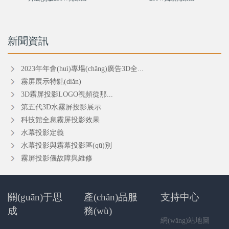
新聞資訊
2023年年會(huì)專場(chǎng)廣告3D全...
霧屏展示特點(diǎn)
3D霧屏投影LOGO視頻從那...
第五代3D水霧屏投影展示
科技館全息霧屏投影效果
水幕投影定義
水幕投影與霧幕投影區(qū)別
霧屏投影儀故障與維修
關(guān)于思
產(chǎn)品服
支持中心
成
務(wù)
網(wǎng)站地圖