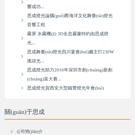
響成功...
思成燈光論國(guó)際海洋文化舞臺(tái)燈光
音響工程
霧屏 水霧機(jī) 3D全息霧簾特約由思成燈
光...
思成舞臺(tái)燈光四川宴會(huì)廳主打230W
搖頭光...
思成燈光助力2016年深圳市創(chuàng)新創
(chuàng)富大賽...
思成燈光賀西安大型鐵警燈光年會(huì)
關(guān)于思成
公司簡(jiǎn)介