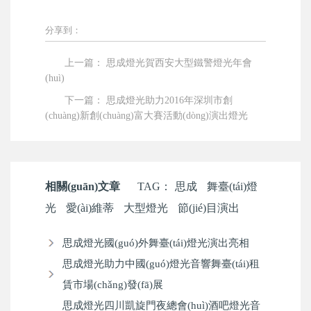
分享到：
上一篇：
思成燈光賀西安大型鐵警燈光年會
(huì)
下一篇：
思成燈光助力2016年深圳市創
(chuàng)新創(chuàng)富大賽活動(dòng)演出燈光
相關(guān)文章
TAG：
思成
舞臺(tái)燈
光
愛(ài)維蒂
大型燈光
節(jié)目演出
思成燈光國(guó)外舞臺(tái)燈光演出亮相
思成燈光助力中國(guó)燈光音響舞臺(tái)租
賃市場(chǎng)發(fā)展
思成燈光四川凱旋門夜總會(huì)酒吧燈光音