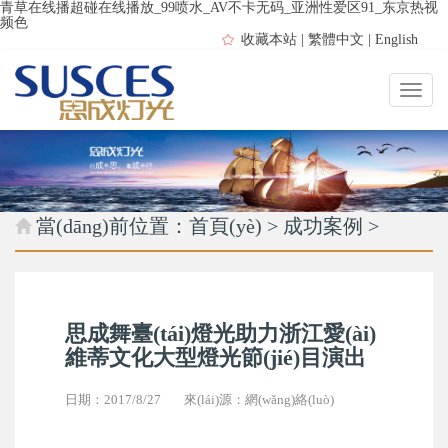
青草在线播超碰在线播放_99喷水_AV不卡无码_亚洲性爱区91_东京热视
频色
收藏本站
|
繁體中文
|
English
當(dāng)前位置：
首頁(yè)
>
成功案例
>
思成舞臺(tái)燈光助力浙江愛(ài)
維蒂文化大型燈光節(jié)目演出
日期：2017/8/27
來(lái)源：網(wǎng)絡(luò)