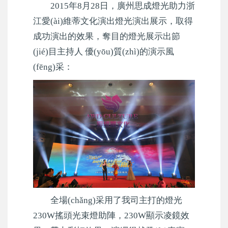
2015年8月28日，廣州思成燈光助力浙
江愛(ài)維蒂文化演出燈光演出展示，取得
成功演出的效果，奪目的燈光展示出節
(jié)目主持人 優(yōu)質(zhì)的演示風
(fēng)采：
全場(chǎng)采用了我司主打的燈光
230W搖頭光束燈助陣，230W顯示凌鏡效